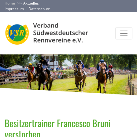
Home
Aktuelles
Impressum
Datenschutz
Besitzertrainer Francesco Bruni
verstorben