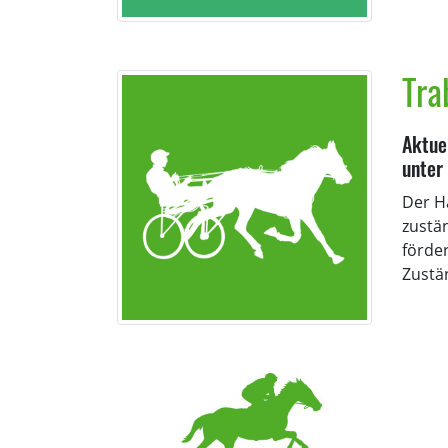
Tra
Aktue
unter
Der H
zustä
förde
Zustä