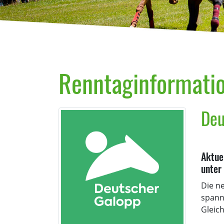
Renntaginformati
Deu
Aktue
unter
Die n
spann
Gleich