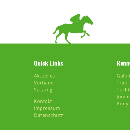
Quick Links
Renn
Aktuelles
Galo
Verband
Trab
Satzung
Turf-
Junio
Kontakt
Pony
Impressum
Datenschutz