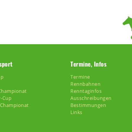
sport
Termine, Infos
pp
Termine
Rennbahnen
Championat
Renntaginfos
r-Cup
Ausschreibungen
-Championat
Bestimmungen
Links