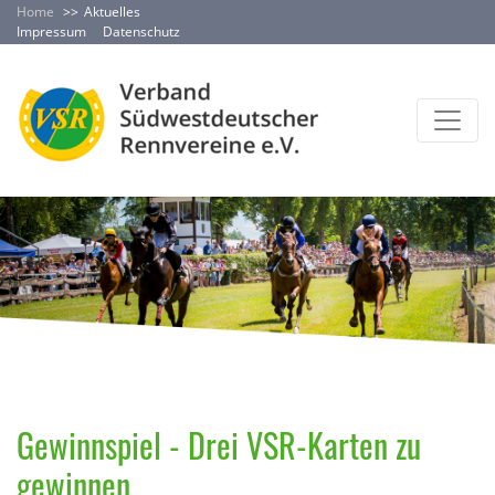
Home
Aktuelles
Impressum
Datenschutz
Gewinnspiel - Drei VSR-Karten zu
gewinnen