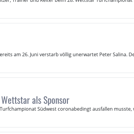
tzer, Trainer und Reiter beim 28. Wettstar Turfchampionat
ereits am 26. Juni verstarb völlig unerwartet Peter Salina. 
Wettstar als Sponsor
urfchampionat Südwest coronabedingt ausfallen musste, wi