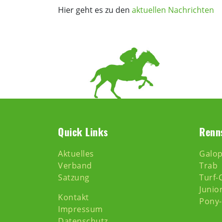
Hier geht es zu den
aktuellen Nachrichten
Quick Links
Renn
Aktuelles
Galo
Verband
Trab
Satzung
Turf-
Junio
Kontakt
Pony
Impressum
Datenschutz