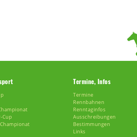
sport
Termine, Infos
pp
Termine
Rennbahnen
Championat
Renntaginfos
r-Cup
Ausschreibungen
-Championat
Bestimmungen
Links